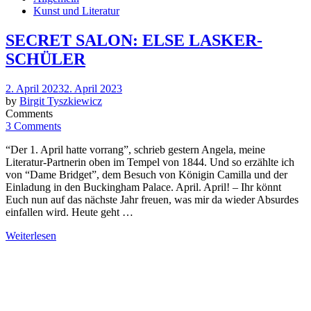
Kunst und Literatur
SECRET SALON: ELSE LASKER-
SCHÜLER
Posted
2. April 2023
2. April 2023
on
by
Birgit Tyszkiewicz
Comments
3 Comments
“Der 1. April hatte vorrang”, schrieb gestern Angela, meine
Literatur-Partnerin oben im Tempel von 1844. Und so erzählte ich
von “Dame Bridget”, dem Besuch von Königin Camilla und der
Einladung in den Buckingham Palace. April. April! – Ihr könnt
Euch nun auf das nächste Jahr freuen, was mir da wieder Absurdes
einfallen wird. Heute geht …
Weiterlesen