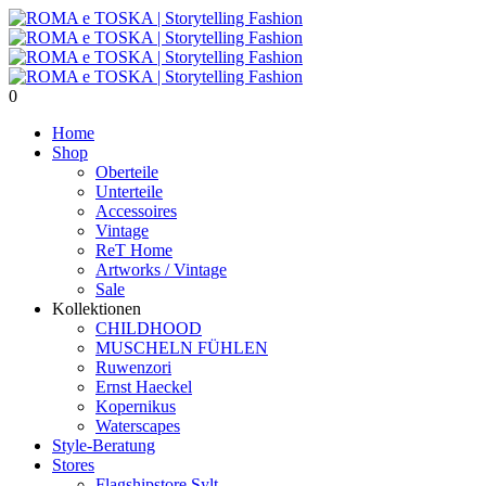
0
Home
Shop
Oberteile
Unterteile
Accessoires
Vintage
ReT Home
Artworks / Vintage
Sale
Kollektionen
CHILDHOOD
MUSCHELN FÜHLEN
Ruwenzori
Ernst Haeckel
Kopernikus
Waterscapes
Style-Beratung
Stores
Flagshipstore Sylt