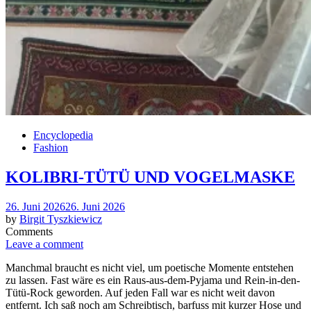
Encyclopedia
Fashion
KOLIBRI-TÜTÜ UND VOGELMASKE
Posted
26. Juni 2026
26. Juni 2026
on
by
Birgit Tyszkiewicz
Comments
Leave a comment
Manchmal braucht es nicht viel, um poetische Momente entstehen
zu lassen. Fast wäre es ein Raus-aus-dem-Pyjama und Rein-in-den-
Tütü-Rock geworden. Auf jeden Fall war es nicht weit davon
entfernt. Ich saß noch am Schreibtisch, barfuss mit kurzer Hose und