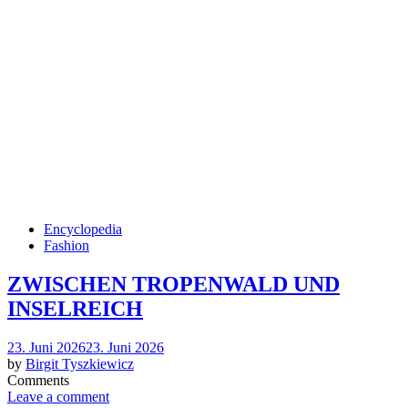
Encyclopedia
Fashion
ZWISCHEN TROPENWALD UND
INSELREICH
Posted
23. Juni 2026
23. Juni 2026
on
by
Birgit Tyszkiewicz
Comments
Leave a comment