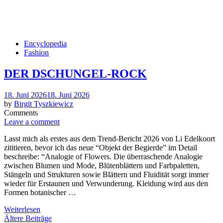
Encyclopedia
Fashion
DER DSCHUNGEL-ROCK
Posted
18. Juni 2026
18. Juni 2026
on
by
Birgit Tyszkiewicz
Comments
Leave a comment
Lasst mich als erstes aus dem Trend-Bericht 2026 von Li Edelkoort
zititieren, bevor ich das neue “Objekt der Begierde” im Detail
beschreibe: “Analogie of Flowers. Die überraschende Analogie
zwischen Blumen und Mode, Blütenblättern und Farbpaletten,
Stängeln und Strukturen sowie Blättern und Fluidität sorgt immer
wieder für Erstaunen und Verwunderung. Kleidung wird aus den
Formen botanischer …
Weiterlesen
Beitragsnavigation
Ältere Beiträge