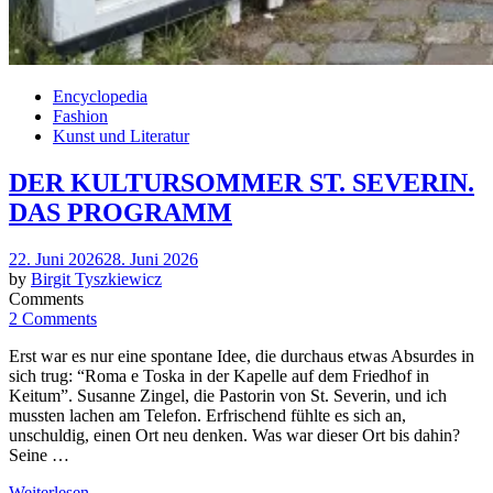
Encyclopedia
Fashion
Kunst und Literatur
DER KULTURSOMMER ST. SEVERIN.
DAS PROGRAMM
Posted
22. Juni 2026
28. Juni 2026
on
by
Birgit Tyszkiewicz
Comments
2 Comments
Erst war es nur eine spontane Idee, die durchaus etwas Absurdes in
sich trug: “Roma e Toska in der Kapelle auf dem Friedhof in
Keitum”. Susanne Zingel, die Pastorin von St. Severin, und ich
mussten lachen am Telefon. Erfrischend fühlte es sich an,
unschuldig, einen Ort neu denken. Was war dieser Ort bis dahin?
Seine …
Weiterlesen