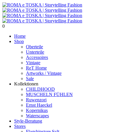
0
Home
Shop
Oberteile
Unterteile
Accessoires
Vintage
ReT Home
Artworks / Vintage
Sale
Kollektionen
CHILDHOOD
MUSCHELN FÜHLEN
Ruwenzori
Ernst Haeckel
Kopernikus
Waterscapes
Style-Beratung
Stores
Flagshipstore Sylt