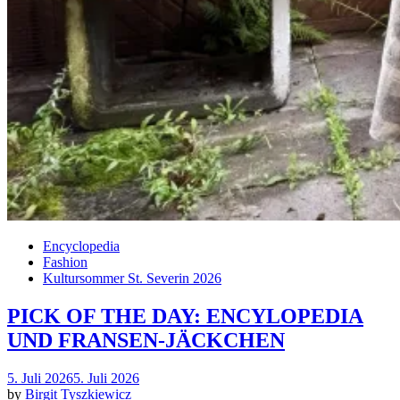
Encyclopedia
Fashion
Kultursommer St. Severin 2026
PICK OF THE DAY: ENCYLOPEDIA
UND FRANSEN-JÄCKCHEN
Posted
5. Juli 2026
5. Juli 2026
on
by
Birgit Tyszkiewicz