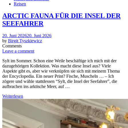
Reisen
ARCTIC FAUNA FÜR DIE INSEL DER
SEEFAHRER
Posted
20. Juni 2026
20. Juni 2026
on
by
Birgit Tyszkiewicz
Comments
Leave a comment
Sylt im Sommer. Schon eine Weile beschäftige ich mich mit der
dazugehörigen Kollektion. Was macht diese Insel aus? Viele
Aspekte gibt es, aber wie verknüpfen sie sich mit meinem Thema
der Encyclopedia. Ein neuer Print? Fische, Muscheln … – Ich
zögere und wähle stattdessen “Sylt, die Insel der Seefahrer”, die
aufbrachen ins arktische Meer, auf …
Weiterlesen