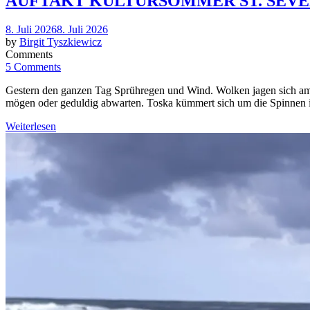
AUFTAKT KULTURSOMMER ST. SEVE
Posted
8. Juli 2026
8. Juli 2026
on
by
Birgit Tyszkiewicz
Comments
5 Comments
Gestern den ganzen Tag Sprühregen und Wind. Wolken jagen sich am Hi
mögen oder geduldig abwarten. Toska kümmert sich um die Spinnen i
Weiterlesen