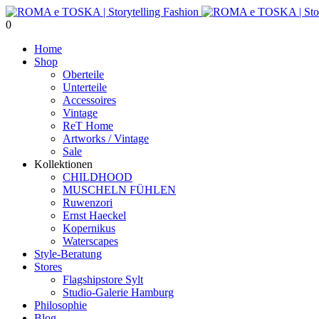
0
Home
Shop
Oberteile
Unterteile
Accessoires
Vintage
ReT Home
Artworks / Vintage
Sale
Kollektionen
CHILDHOOD
MUSCHELN FÜHLEN
Ruwenzori
Ernst Haeckel
Kopernikus
Waterscapes
Style-Beratung
Stores
Flagshipstore Sylt
Studio-Galerie Hamburg
Philosophie
Blog