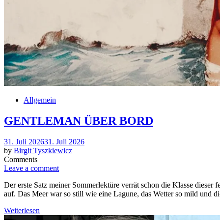
Allgemein
GENTLEMAN ÜBER BORD
Posted
31. Juli 2026
31. Juli 2026
on
by
Birgit Tyszkiewicz
Comments
Leave a comment
Der erste Satz meiner Sommerlektüre verrät schon die Klasse dieser f
auf. Das Meer war so still wie eine Lagune, das Wetter so mild und 
Weiterlesen