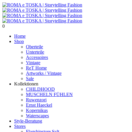
0
Home
Shop
Oberteile
Unterteile
Accessoires
Vintage
ReT Home
Artworks / Vintage
Sale
Kollektionen
CHILDHOOD
MUSCHELN FÜHLEN
Ruwenzori
Ernst Haeckel
Kopernikus
Waterscapes
Style-Beratung
Stores
Flagshipstore Sylt