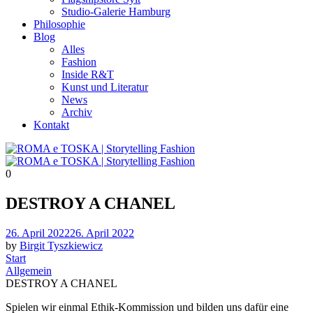
Studio-Galerie Hamburg
Philosophie
Blog
Alles
Fashion
Inside R&T
Kunst und Literatur
News
Archiv
Kontakt
0
DESTROY A CHANEL
Posted
26. April 2022
26. April 2022
on
by
Birgit Tyszkiewicz
Start
Allgemein
DESTROY A CHANEL
Spielen wir einmal Ethik-Kommission und bilden uns dafür eine