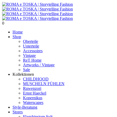
0
Home
Shop
Oberteile
Unterteile
Accessoires
Vintage
ReT Home
Artworks / Vintage
Sale
Kollektionen
CHILDHOOD
MUSCHELN FÜHLEN
Ruwenzori
Ernst Haeckel
Kopernikus
Waterscapes
Style-Beratung
Stores
Flagshipstore Sylt