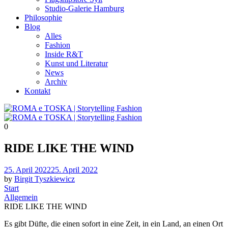
Studio-Galerie Hamburg
Philosophie
Blog
Alles
Fashion
Inside R&T
Kunst und Literatur
News
Archiv
Kontakt
0
RIDE LIKE THE WIND
Posted
25. April 2022
25. April 2022
on
by
Birgit Tyszkiewicz
Start
Allgemein
RIDE LIKE THE WIND
Es gibt Düfte, die einen sofort in eine Zeit, in ein Land, an einen Ort