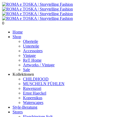
0
Home
Shop
Oberteile
Unterteile
Accessoires
Vintage
ReT Home
Artworks / Vintage
Sale
Kollektionen
CHILDHOOD
MUSCHELN FÜHLEN
Ruwenzori
Ernst Haeckel
Kopernikus
Waterscapes
Style-Beratung
Stores
Flagshipstore Sylt