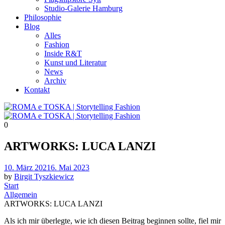
Studio-Galerie Hamburg
Philosophie
Blog
Alles
Fashion
Inside R&T
Kunst und Literatur
News
Archiv
Kontakt
0
ARTWORKS: LUCA LANZI
Posted
10. März 2021
6. Mai 2023
on
by
Birgit Tyszkiewicz
Start
Allgemein
ARTWORKS: LUCA LANZI
Als ich mir überlegte, wie ich diesen Beitrag beginnen sollte, fiel mir