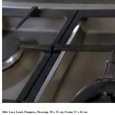
Abb: Luca Lanzi, Pampera, Drawing, 50 x 35 cm, Frame 57 x 42 cm