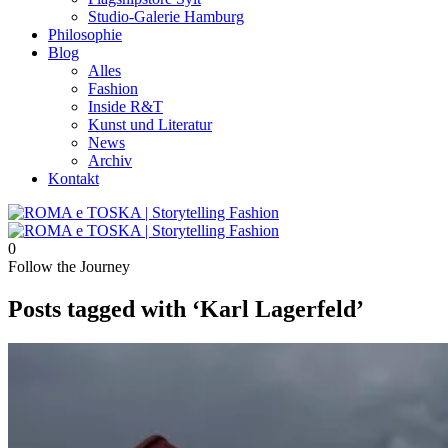
Studio-Galerie Hamburg
Philosophie
Blog
Alles
Fashion
Inside R&T
Kunst und Literatur
News
Archiv
Kontakt
0
Follow the Journey
Posts tagged with ‘Karl Lagerfeld’