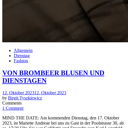
Allgemein
Dienstag
Fashion
VON BROMBEER BLUSEN UND
DIENSTAGEN
Posted
12. Oktober 2023
12. Oktober 2023
on
by
Birgit Tyszkiewicz
Comments
1 Comment
MIND THE DATE: Am kommenden Dienstag, den 17. Oktober
2023, ist Mariette Andreae bei uns zu Gast in der Poolstrasse 30, ab