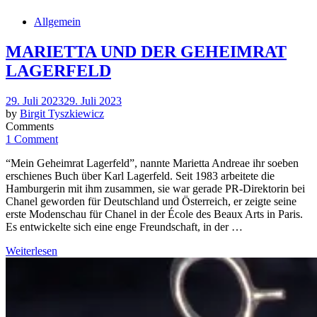
Allgemein
MARIETTA UND DER GEHEIMRAT
LAGERFELD
Posted
29. Juli 2023
29. Juli 2023
on
by
Birgit Tyszkiewicz
Comments
1 Comment
“Mein Geheimrat Lagerfeld”, nannte Marietta Andreae ihr soeben
erschienes Buch über Karl Lagerfeld. Seit 1983 arbeitete die
Hamburgerin mit ihm zusammen, sie war gerade PR-Direktorin bei
Chanel geworden für Deutschland und Österreich, er zeigte seine
erste Modenschau für Chanel in der École des Beaux Arts in Paris.
Es entwickelte sich eine enge Freundschaft, in der …
Weiterlesen