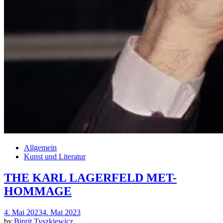
Allgemein
Kunst und Literatur
THE KARL LAGERFELD MET-
HOMMAGE
Posted
4. Mai 2023
4. Mai 2023
on
by
Birgit Tyszkiewicz