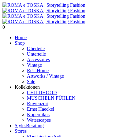
0
Home
Shop
Oberteile
Unterteile
Accessoires
Vintage
ReT Home
Artworks / Vintage
Sale
Kollektionen
CHILDHOOD
MUSCHELN FÜHLEN
Ruwenzori
Ernst Haeckel
Kopernikus
Waterscapes
Style-Beratung
Stores
Flagshipstore Sylt