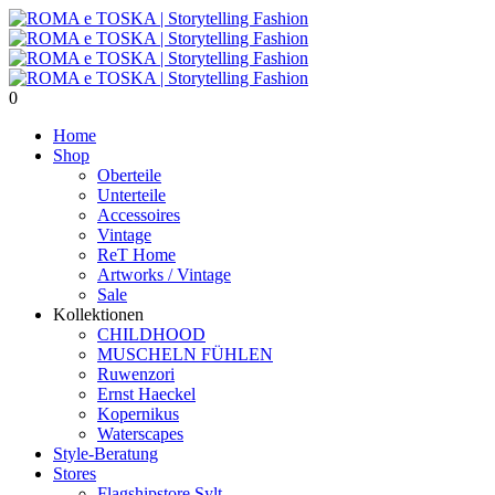
0
Home
Shop
Oberteile
Unterteile
Accessoires
Vintage
ReT Home
Artworks / Vintage
Sale
Kollektionen
CHILDHOOD
MUSCHELN FÜHLEN
Ruwenzori
Ernst Haeckel
Kopernikus
Waterscapes
Style-Beratung
Stores
Flagshipstore Sylt