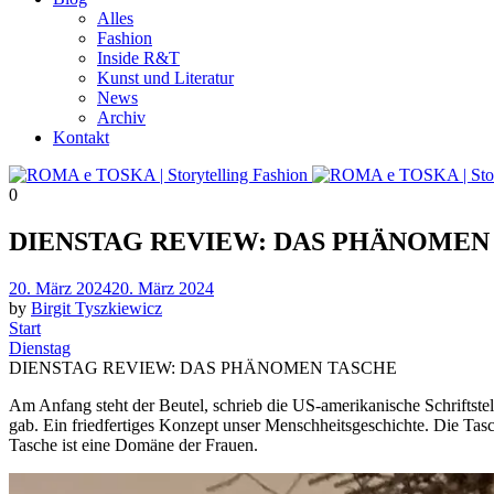
Alles
Fashion
Inside R&T
Kunst und Literatur
News
Archiv
Kontakt
0
DIENSTAG REVIEW: DAS PHÄNOMEN
Posted
20. März 2024
20. März 2024
on
by
Birgit Tyszkiewicz
Start
Dienstag
DIENSTAG REVIEW: DAS PHÄNOMEN TASCHE
Am Anfang steht der Beutel, schrieb die US-amerikanische Schriftste
gab. Ein friedfertiges Konzept unser Menschheitsgeschichte. Die Tasch
Tasche ist eine Domäne der Frauen.