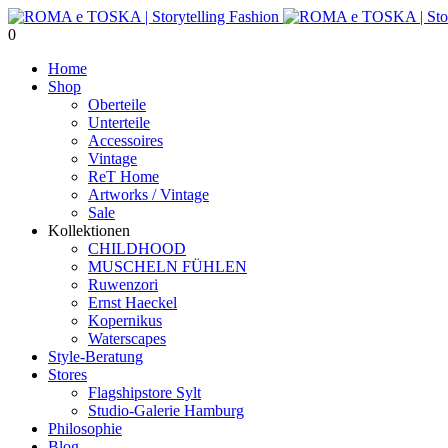
0
Home
Shop
Oberteile
Unterteile
Accessoires
Vintage
ReT Home
Artworks / Vintage
Sale
Kollektionen
CHILDHOOD
MUSCHELN FÜHLEN
Ruwenzori
Ernst Haeckel
Kopernikus
Waterscapes
Style-Beratung
Stores
Flagshipstore Sylt
Studio-Galerie Hamburg
Philosophie
Blog