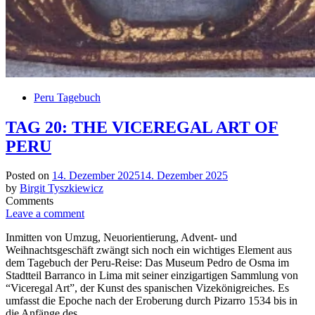
Peru Tagebuch
TAG 20: THE VICEREGAL ART OF
PERU
Posted on
14. Dezember 2025
14. Dezember 2025
by
Birgit Tyszkiewicz
Comments
Leave a comment
Inmitten von Umzug, Neuorientierung, Advent- und
Weihnachtsgeschäft zwängt sich noch ein wichtiges Element aus
dem Tagebuch der Peru-Reise: Das Museum Pedro de Osma im
Stadtteil Barranco in Lima mit seiner einzigartigen Sammlung von
“Viceregal Art”, der Kunst des spanischen Vizekönigreiches. Es
umfasst die Epoche nach der Eroberung durch Pizarro 1534 bis in
die Anfänge des …