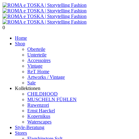
0
Home
Shop
Oberteile
Unterteile
Accessoires
Vintage
ReT Home
Artworks / Vintage
Sale
Kollektionen
CHILDHOOD
MUSCHELN FÜHLEN
Ruwenzori
Ernst Haeckel
Kopernikus
Waterscapes
Style-Beratung
Stores
Flagshipstore Sylt