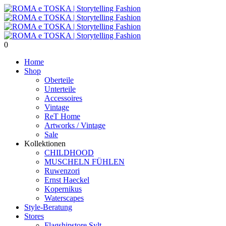
0
Home
Shop
Oberteile
Unterteile
Accessoires
Vintage
ReT Home
Artworks / Vintage
Sale
Kollektionen
CHILDHOOD
MUSCHELN FÜHLEN
Ruwenzori
Ernst Haeckel
Kopernikus
Waterscapes
Style-Beratung
Stores
Flagshipstore Sylt