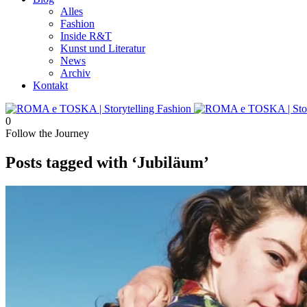
Alles
Fashion
Inside R&T
Kunst und Literatur
News
Archiv
Kontakt
0
Follow the Journey
Posts tagged with ‘Jubiläum’