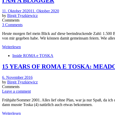
I AM A BLOGGER
Posted
11. Oktober 2020
11. Oktober 2020
on
by
Birgit Tyszkiewicz
Comments
3 Comments
Heute morgen fiel mein Blick auf diese beeindruckende Zahl: 1.500 B
von mir gegeben habe. Wir können damit gemeinsam feiern. Wie alles
Weiterlesen
Inside ROMA e TOSKA
15 YEARS OF ROMA E TOSKA: ME
Posted
6. November 2016
on
by
Birgit Tyszkiewicz
Comments
Leave a comment
Frühjahr/Sommer 2001. Alles lief ohne Plan, war ja nur Spaß, da i
dann musste Toska (4) natürlich auch etwas bekommen.
Weiterlesen