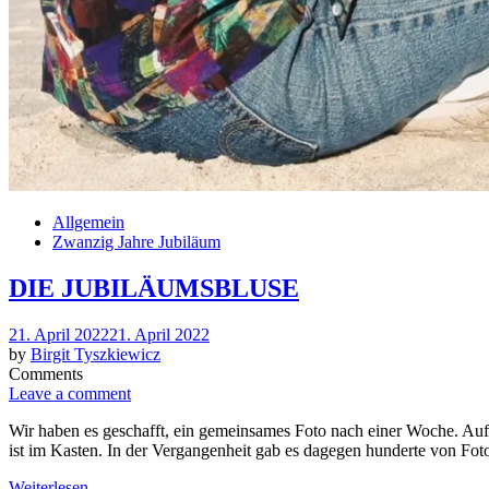
Allgemein
Zwanzig Jahre Jubiläum
DIE JUBILÄUMSBLUSE
Posted
21. April 2022
21. April 2022
on
by
Birgit Tyszkiewicz
Comments
Leave a comment
Wir haben es geschafft, ein gemeinsames Foto nach einer Woche. Aufw
ist im Kasten. In der Vergangenheit gab es dagegen hunderte von Fot
Weiterlesen