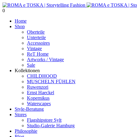
0
Home
Shop
Oberteile
Unterteile
Accessoires
Vintage
ReT Home
Artworks / Vintage
Sale
Kollektionen
CHILDHOOD
MUSCHELN FÜHLEN
Ruwenzori
Ernst Haeckel
Kopernikus
Waterscapes
Style-Beratung
Stores
Flagshipstore Sylt
Studio-Galerie Hamburg
Philosophie
Blog