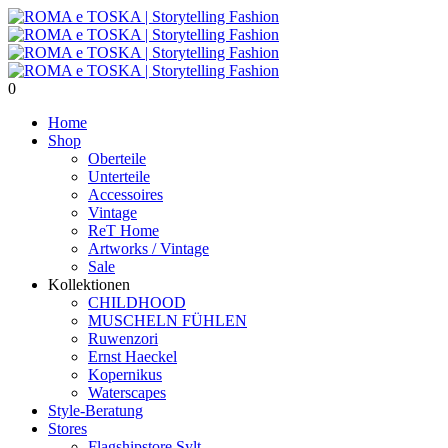
0
Home
Shop
Oberteile
Unterteile
Accessoires
Vintage
ReT Home
Artworks / Vintage
Sale
Kollektionen
CHILDHOOD
MUSCHELN FÜHLEN
Ruwenzori
Ernst Haeckel
Kopernikus
Waterscapes
Style-Beratung
Stores
Flagshipstore Sylt