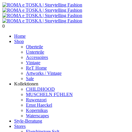
0
Home
Shop
Oberteile
Unterteile
Accessoires
Vintage
ReT Home
Artworks / Vintage
Sale
Kollektionen
CHILDHOOD
MUSCHELN FÜHLEN
Ruwenzori
Ernst Haeckel
Kopernikus
Waterscapes
Style-Beratung
Stores
Flagshipstore Sylt