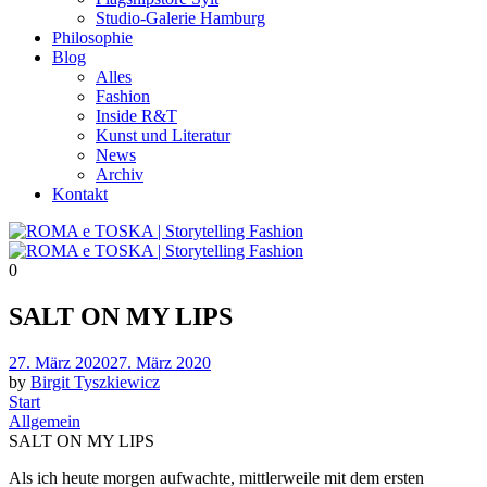
Studio-Galerie Hamburg
Philosophie
Blog
Alles
Fashion
Inside R&T
Kunst und Literatur
News
Archiv
Kontakt
0
SALT ON MY LIPS
Posted
27. März 2020
27. März 2020
on
by
Birgit Tyszkiewicz
Start
Allgemein
SALT ON MY LIPS
Als ich heute morgen aufwachte, mittlerweile mit dem ersten