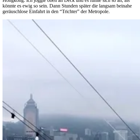
Hongkong. Ich joggte oben an Deck und es fühlte sich so an, als
könnte es ewig so sein. Dann Stunden später die langsam beinahe
geräuschlose Einfahrt in den “Trichter” der Metropole.