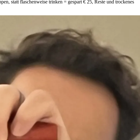
pen, statt flaschenweise trinken = gespart € 25, Reste und trockenes