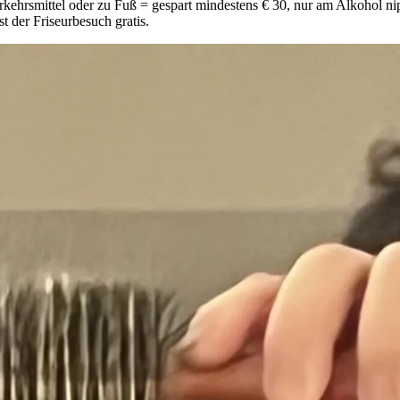
rkehrsmittel oder zu Fuß = gespart mindestens € 30, nur am Alkohol nip
t der Friseurbesuch gratis.