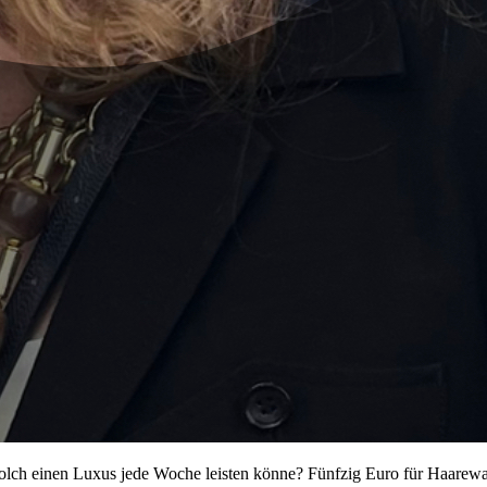
solch einen Luxus jede Woche leisten könne? Fünfzig Euro für Haarewa