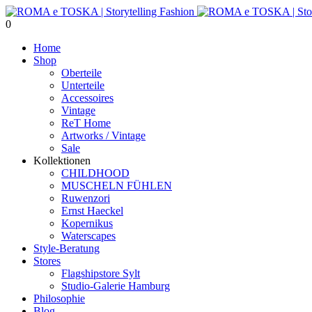
0
Home
Shop
Oberteile
Unterteile
Accessoires
Vintage
ReT Home
Artworks / Vintage
Sale
Kollektionen
CHILDHOOD
MUSCHELN FÜHLEN
Ruwenzori
Ernst Haeckel
Kopernikus
Waterscapes
Style-Beratung
Stores
Flagshipstore Sylt
Studio-Galerie Hamburg
Philosophie
Blog