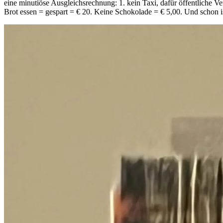
eine minutiöse Ausgleichsrechnung: 1. kein Taxi, dafür öffentliche Ve
Brot essen = gespart = € 20. Keine Schokolade = € 5,00. Und schon is