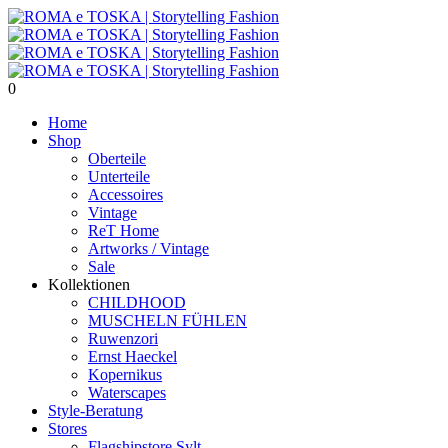
0
Home
Shop
Oberteile
Unterteile
Accessoires
Vintage
ReT Home
Artworks / Vintage
Sale
Kollektionen
CHILDHOOD
MUSCHELN FÜHLEN
Ruwenzori
Ernst Haeckel
Kopernikus
Waterscapes
Style-Beratung
Stores
Flagshipstore Sylt