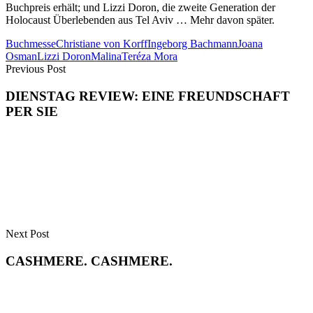
Buchpreis erhält; und Lizzi Doron, die zweite Generation der
Holocaust Überlebenden aus Tel Aviv … Mehr davon später.
Buchmesse
Christiane von Korff
Ingeborg Bachmann
Joana
Osman
Lizzi Doron
Malina
Teréza Mora
Previous Post
DIENSTAG REVIEW: EINE FREUNDSCHAFT
PER SIE
Next Post
CASHMERE. CASHMERE.