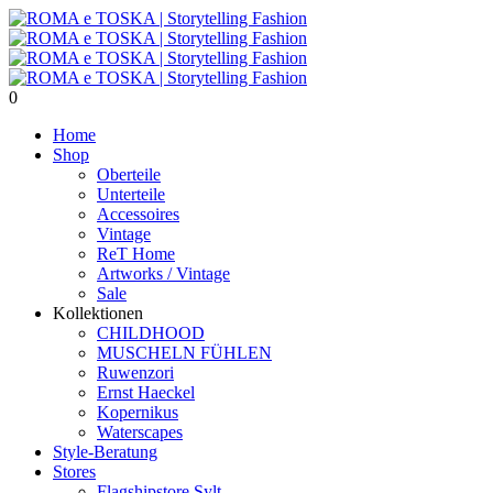
0
Home
Shop
Oberteile
Unterteile
Accessoires
Vintage
ReT Home
Artworks / Vintage
Sale
Kollektionen
CHILDHOOD
MUSCHELN FÜHLEN
Ruwenzori
Ernst Haeckel
Kopernikus
Waterscapes
Style-Beratung
Stores
Flagshipstore Sylt