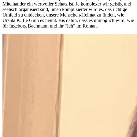
Miteinander ein wertvoller Schatz ist. Je komplexer wir geistig und
seelisch organisiert sind, umso komplizierter wird es, das richtige
Umfeld zu entdecken, unsere Menschen-Heimat zu finden, wie
Ursula K. Le Guin es nennt. Bis dahin, dass es unmöglich wird, wie
für Ingeborg Bachmann und ihr “Ich” im Roman.