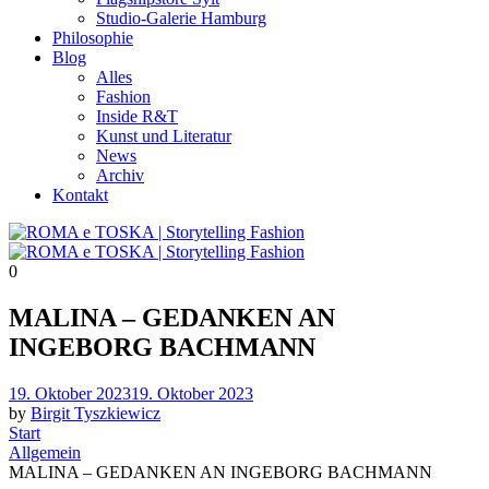
Studio-Galerie Hamburg
Philosophie
Blog
Alles
Fashion
Inside R&T
Kunst und Literatur
News
Archiv
Kontakt
0
MALINA – GEDANKEN AN
INGEBORG BACHMANN
Posted
19. Oktober 2023
19. Oktober 2023
on
by
Birgit Tyszkiewicz
Start
Allgemein
MALINA – GEDANKEN AN INGEBORG BACHMANN