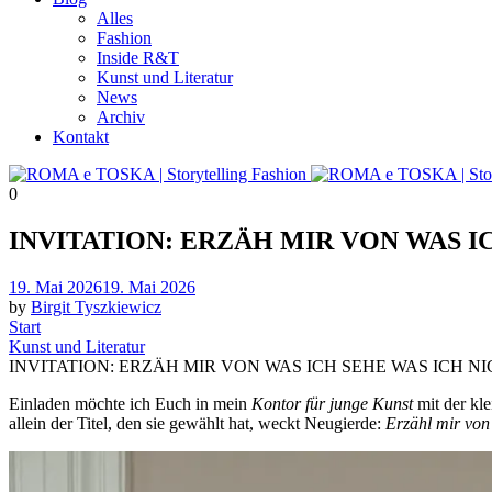
Alles
Fashion
Inside R&T
Kunst und Literatur
News
Archiv
Kontakt
0
INVITATION: ERZÄH MIR VON WAS I
Posted
19. Mai 2026
19. Mai 2026
on
by
Birgit Tyszkiewicz
Start
Kunst und Literatur
INVITATION: ERZÄH MIR VON WAS ICH SEHE WAS ICH N
Einladen möchte ich Euch in mein
Kontor für junge Kunst
mit der kle
allein der Titel, den sie gewählt hat, weckt Neugierde:
Erzähl mir von 