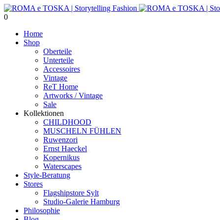
0
Home
Shop
Oberteile
Unterteile
Accessoires
Vintage
ReT Home
Artworks / Vintage
Sale
Kollektionen
CHILDHOOD
MUSCHELN FÜHLEN
Ruwenzori
Ernst Haeckel
Kopernikus
Waterscapes
Style-Beratung
Stores
Flagshipstore Sylt
Studio-Galerie Hamburg
Philosophie
Blog