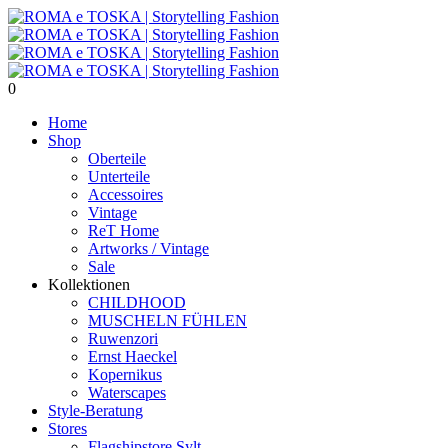
0
Home
Shop
Oberteile
Unterteile
Accessoires
Vintage
ReT Home
Artworks / Vintage
Sale
Kollektionen
CHILDHOOD
MUSCHELN FÜHLEN
Ruwenzori
Ernst Haeckel
Kopernikus
Waterscapes
Style-Beratung
Stores
Flagshipstore Sylt