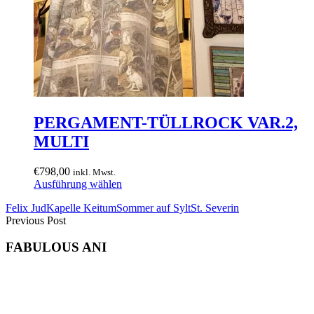
PERGAMENT-TÜLLROCK VAR.2,
MULTI
€
798,00
inkl. Mwst.
Dieses
Ausführung wählen
Produkt
Felix Jud
Kapelle Keitum
Sommer auf Sylt
St. Severin
weist
Previous Post
mehrere
Varianten
FABULOUS ANI
auf.
Die
Optionen
können
auf
der