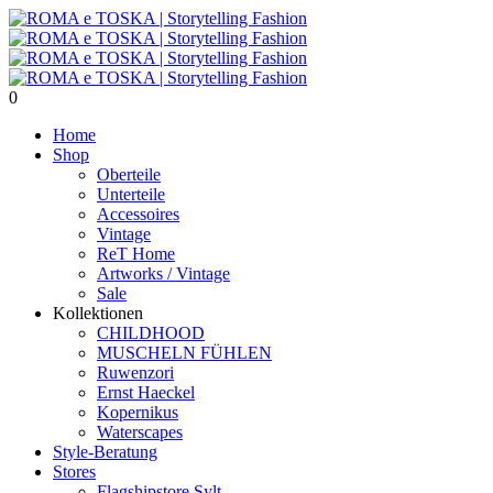
0
Home
Shop
Oberteile
Unterteile
Accessoires
Vintage
ReT Home
Artworks / Vintage
Sale
Kollektionen
CHILDHOOD
MUSCHELN FÜHLEN
Ruwenzori
Ernst Haeckel
Kopernikus
Waterscapes
Style-Beratung
Stores
Flagshipstore Sylt