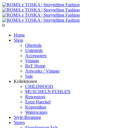
0
Home
Shop
Oberteile
Unterteile
Accessoires
Vintage
ReT Home
Artworks / Vintage
Sale
Kollektionen
CHILDHOOD
MUSCHELN FÜHLEN
Ruwenzori
Ernst Haeckel
Kopernikus
Waterscapes
Style-Beratung
Stores
Flagshipstore Sylt