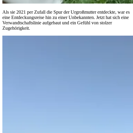
Als sie 2021 per Zufall die Spur der Urgroßmutter entdeckte, war es
eine Entdeckungsreise hin zu einer Unbekannten. Jetzt hat sich eine
Verwandtschaftslinie aufgebaut und ein Gefühl von stolzer
Zugehörigkeit.