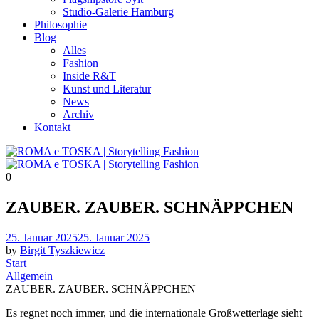
Studio-Galerie Hamburg
Philosophie
Blog
Alles
Fashion
Inside R&T
Kunst und Literatur
News
Archiv
Kontakt
0
ZAUBER. ZAUBER. SCHNÄPPCHEN
Posted
25. Januar 2025
25. Januar 2025
on
by
Birgit Tyszkiewicz
Start
Allgemein
ZAUBER. ZAUBER. SCHNÄPPCHEN
Es regnet noch immer, und die internationale Großwetterlage sieht