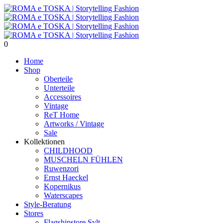
0
Home
Shop
Oberteile
Unterteile
Accessoires
Vintage
ReT Home
Artworks / Vintage
Sale
Kollektionen
CHILDHOOD
MUSCHELN FÜHLEN
Ruwenzori
Ernst Haeckel
Kopernikus
Waterscapes
Style-Beratung
Stores
Flagshipstore Sylt