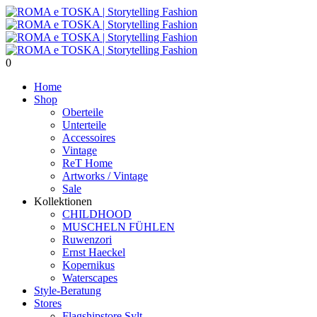
0
Home
Shop
Oberteile
Unterteile
Accessoires
Vintage
ReT Home
Artworks / Vintage
Sale
Kollektionen
CHILDHOOD
MUSCHELN FÜHLEN
Ruwenzori
Ernst Haeckel
Kopernikus
Waterscapes
Style-Beratung
Stores
Flagshipstore Sylt