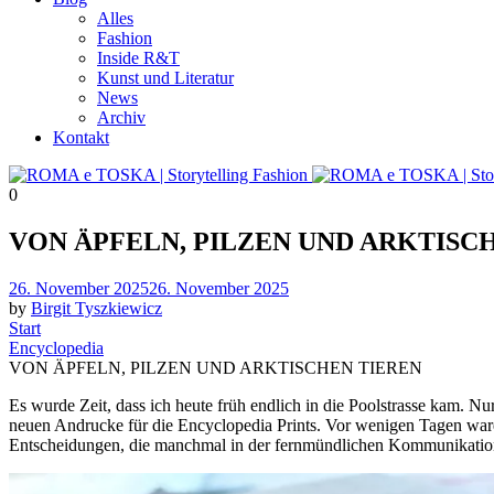
Alles
Fashion
Inside R&T
Kunst und Literatur
News
Archiv
Kontakt
0
VON ÄPFELN, PILZEN UND ARKTISC
Posted
26. November 2025
26. November 2025
on
by
Birgit Tyszkiewicz
Start
Encyclopedia
VON ÄPFELN, PILZEN UND ARKTISCHEN TIEREN
Es wurde Zeit, dass ich heute früh endlich in die Poolstrasse kam. Nu
neuen Andrucke für die Encyclopedia Prints. Vor wenigen Tagen ware
Entscheidungen, die manchmal in der fernmündlichen Kommunikation