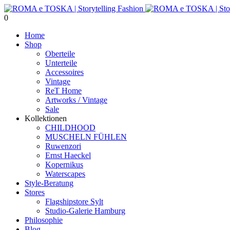
0
Home
Shop
Oberteile
Unterteile
Accessoires
Vintage
ReT Home
Artworks / Vintage
Sale
Kollektionen
CHILDHOOD
MUSCHELN FÜHLEN
Ruwenzori
Ernst Haeckel
Kopernikus
Waterscapes
Style-Beratung
Stores
Flagshipstore Sylt
Studio-Galerie Hamburg
Philosophie
Blog