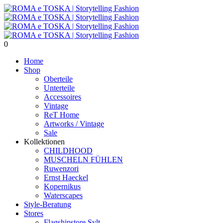
0
Home
Shop
Oberteile
Unterteile
Accessoires
Vintage
ReT Home
Artworks / Vintage
Sale
Kollektionen
CHILDHOOD
MUSCHELN FÜHLEN
Ruwenzori
Ernst Haeckel
Kopernikus
Waterscapes
Style-Beratung
Stores
Flagshipstore Sylt