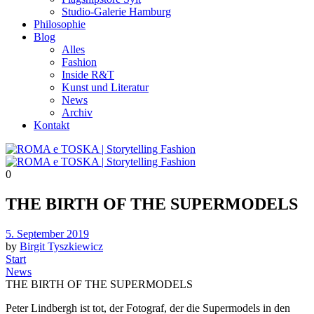
Studio-Galerie Hamburg
Philosophie
Blog
Alles
Fashion
Inside R&T
Kunst und Literatur
News
Archiv
Kontakt
0
THE BIRTH OF THE SUPERMODELS
Posted
5. September 2019
on
by
Birgit Tyszkiewicz
Start
News
THE BIRTH OF THE SUPERMODELS
Peter Lindbergh ist tot, der Fotograf, der die Supermodels in den