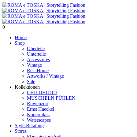
0
Home
Shop
Oberteile
Unterteile
Accessoires
Vintage
ReT Home
Artworks / Vintage
Sale
Kollektionen
CHILDHOOD
MUSCHELN FÜHLEN
Ruwenzori
Ernst Haeckel
Kopernikus
Waterscapes
Style-Beratung
Stores
Flagshipstore Sylt