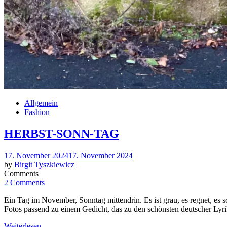
Allgemein
Fashion
HERBST-SONN-TAG
Posted
17. November 2024
17. November 2024
on
by
Birgit Tyszkiewicz
Comments
2 Comments
Ein Tag im November, Sonntag mittendrin. Es ist grau, es regnet, es 
Fotos passend zu einem Gedicht, das zu den schönsten deutscher Lyri
Weiterlesen