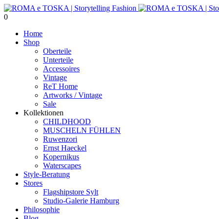
0
Home
Shop
Oberteile
Unterteile
Accessoires
Vintage
ReT Home
Artworks / Vintage
Sale
Kollektionen
CHILDHOOD
MUSCHELN FÜHLEN
Ruwenzori
Ernst Haeckel
Kopernikus
Waterscapes
Style-Beratung
Stores
Flagshipstore Sylt
Studio-Galerie Hamburg
Philosophie
Blog