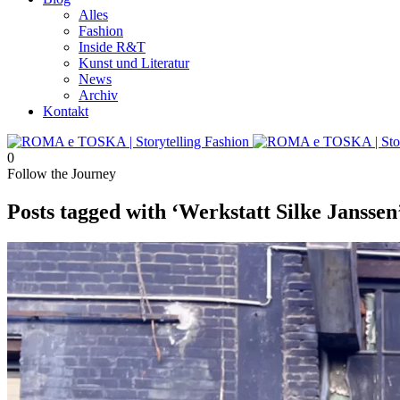
Alles
Fashion
Inside R&T
Kunst und Literatur
News
Archiv
Kontakt
0
Follow the Journey
Posts tagged with ‘Werkstatt Silke Janssen