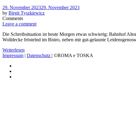
Posted
29. November 2023
29. November 2023
on
by
Birgit Tyszkiewicz
Comments
Leave a comment
Die Schreibsituation ist heute Morgen etwas schwierig: Bahnhof Alton
Wolldecke fröstelnd im Bistro, neben mir gut-gelaunte Leidensgeno
Weiterlesen
Impressum
|
Datenschutz
| ©ROMA e TOSKA