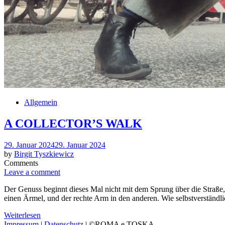
Allgemein
A COLLECTOR’S WALK
Posted
29. Januar 2024
29. Januar 2024
on
by
Birgit Tyszkiewicz
Comments
Leave a comment
Der Genuss beginnt dieses Mal nicht mit dem Sprung über die Straße, 
einen Ärmel, und der rechte Arm in den anderen. Wie selbstverständlic
Weiterlesen
Impressum
|
Datenschutz
| ©ROMA e TOSKA