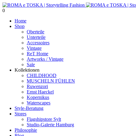
0
Home
Shop
Oberteile
Unterteile
Accessoires
Vintage
ReT Home
Artworks / Vintage
Sale
Kollektionen
CHILDHOOD
MUSCHELN FÜHLEN
Ruwenzori
Ernst Haeckel
Kopernikus
Waterscapes
Style-Beratung
Stores
Flagshipstore Sylt
Studio-Galerie Hamburg
Philosophie
Blog