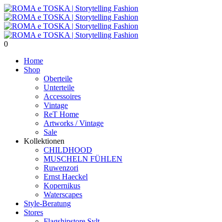
0
Home
Shop
Oberteile
Unterteile
Accessoires
Vintage
ReT Home
Artworks / Vintage
Sale
Kollektionen
CHILDHOOD
MUSCHELN FÜHLEN
Ruwenzori
Ernst Haeckel
Kopernikus
Waterscapes
Style-Beratung
Stores
Flagshipstore Sylt