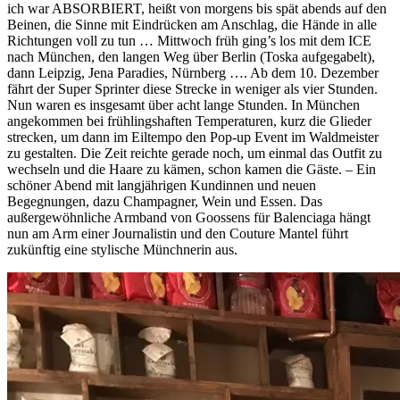
ich war ABSORBIERT, heißt von morgens bis spät abends auf den
Beinen, die Sinne mit Eindrücken am Anschlag, die Hände in alle
Richtungen voll zu tun … Mittwoch früh ging’s los mit dem ICE
nach München, den langen Weg über Berlin (Toska aufgegabelt),
dann Leipzig, Jena Paradies, Nürnberg ….
Ab dem 10. Dezember
fährt der Super Sprinter diese Strecke in weniger als vier Stunden.
Nun waren es insgesamt über acht lange Stunden. In München
angekommen bei frühlingshaften Temperaturen, kurz die Glieder
strecken, um dann im Eiltempo den Pop-up Event im Waldmeister
zu gestalten. Die Zeit reichte gerade noch, um einmal das Outfit zu
wechseln und die Haare zu kämen, schon kamen die Gäste. – Ein
schöner Abend mit langjährigen Kundinnen und neuen
Begegnungen, dazu Champagner, Wein und Essen. Das
außergewöhnliche Armband von Goossens für Balenciaga hängt
nun am Arm einer Journalistin und den Couture Mantel führt
zukünftig eine stylische Münchnerin aus.