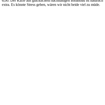
6,00. Der Kaffe aus glücklichem nachhaltigen Bioanbau ist natürlich
extra. Es könnte Stress geben, wären wir nicht beide viel zu müde.