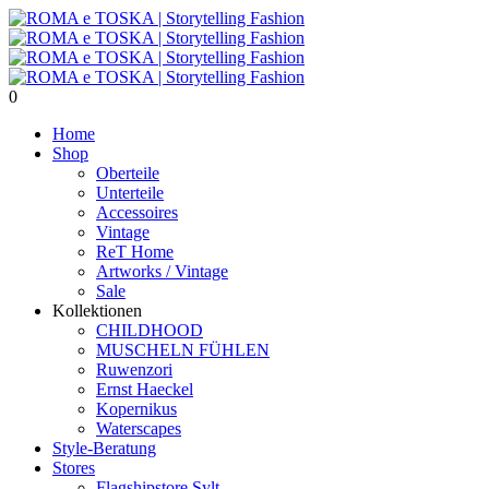
0
Home
Shop
Oberteile
Unterteile
Accessoires
Vintage
ReT Home
Artworks / Vintage
Sale
Kollektionen
CHILDHOOD
MUSCHELN FÜHLEN
Ruwenzori
Ernst Haeckel
Kopernikus
Waterscapes
Style-Beratung
Stores
Flagshipstore Sylt