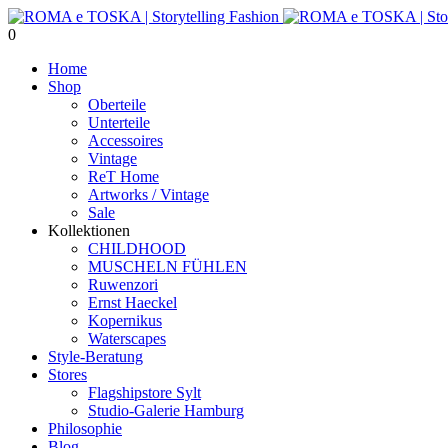
0
Home
Shop
Oberteile
Unterteile
Accessoires
Vintage
ReT Home
Artworks / Vintage
Sale
Kollektionen
CHILDHOOD
MUSCHELN FÜHLEN
Ruwenzori
Ernst Haeckel
Kopernikus
Waterscapes
Style-Beratung
Stores
Flagshipstore Sylt
Studio-Galerie Hamburg
Philosophie
Blog