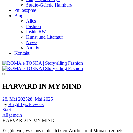
Studio-Galerie Hamburg
Philosophie
Blog
Alles
Fashion
Inside R&T
Kunst und Literatur
News
Archiv
Kontakt
0
HARVARD IN MY MIND
Posted
28. Mai 2025
28. Mai 2025
on
by
Birgit Tyszkiewicz
Start
Allgemein
HARVARD IN MY MIND
Es gibt viel, was uns in den letzten Wochen und Monaten zutiefst