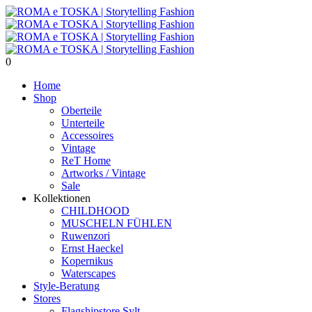
0
Home
Shop
Oberteile
Unterteile
Accessoires
Vintage
ReT Home
Artworks / Vintage
Sale
Kollektionen
CHILDHOOD
MUSCHELN FÜHLEN
Ruwenzori
Ernst Haeckel
Kopernikus
Waterscapes
Style-Beratung
Stores
Flagshipstore Sylt