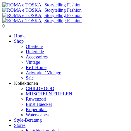
0
Home
Shop
Oberteile
Unterteile
Accessoires
Vintage
ReT Home
Artworks / Vintage
Sale
Kollektionen
CHILDHOOD
MUSCHELN FÜHLEN
Ruwenzori
Ernst Haeckel
Kopernikus
Waterscapes
Style-Beratung
Stores
Flagshipstore Sylt