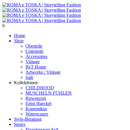
0
Home
Shop
Oberteile
Unterteile
Accessoires
Vintage
ReT Home
Artworks / Vintage
Sale
Kollektionen
CHILDHOOD
MUSCHELN FÜHLEN
Ruwenzori
Ernst Haeckel
Kopernikus
Waterscapes
Style-Beratung
Stores
Flagshipstore Sylt