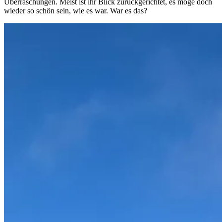
Überraschungen. Meist ist ihr Blick zurückgerichtet, es möge doch
wieder so schön sein, wie es war. War es das?