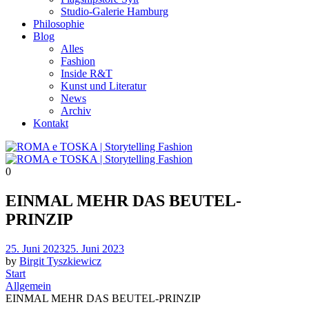
Studio-Galerie Hamburg
Philosophie
Blog
Alles
Fashion
Inside R&T
Kunst und Literatur
News
Archiv
Kontakt
0
EINMAL MEHR DAS BEUTEL-
PRINZIP
Posted
25. Juni 2023
25. Juni 2023
on
by
Birgit Tyszkiewicz
Start
Allgemein
EINMAL MEHR DAS BEUTEL-PRINZIP