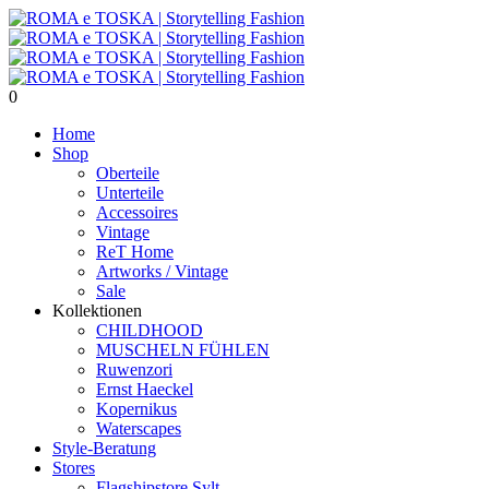
0
Home
Shop
Oberteile
Unterteile
Accessoires
Vintage
ReT Home
Artworks / Vintage
Sale
Kollektionen
CHILDHOOD
MUSCHELN FÜHLEN
Ruwenzori
Ernst Haeckel
Kopernikus
Waterscapes
Style-Beratung
Stores
Flagshipstore Sylt