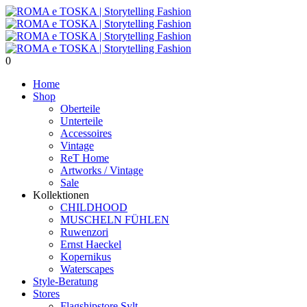
0
Home
Shop
Oberteile
Unterteile
Accessoires
Vintage
ReT Home
Artworks / Vintage
Sale
Kollektionen
CHILDHOOD
MUSCHELN FÜHLEN
Ruwenzori
Ernst Haeckel
Kopernikus
Waterscapes
Style-Beratung
Stores
Flagshipstore Sylt