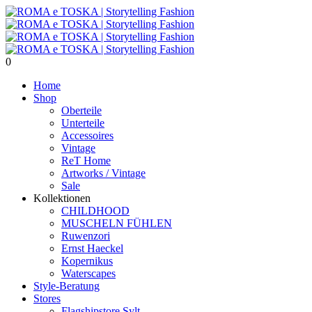
0
Home
Shop
Oberteile
Unterteile
Accessoires
Vintage
ReT Home
Artworks / Vintage
Sale
Kollektionen
CHILDHOOD
MUSCHELN FÜHLEN
Ruwenzori
Ernst Haeckel
Kopernikus
Waterscapes
Style-Beratung
Stores
Flagshipstore Sylt