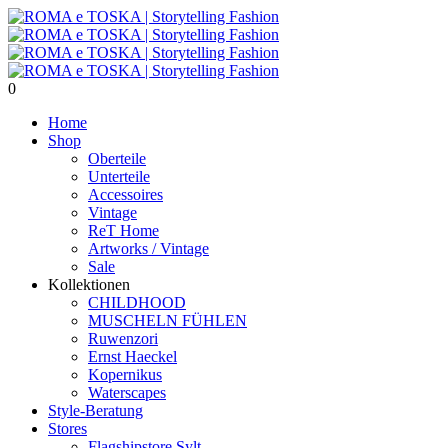
0
Home
Shop
Oberteile
Unterteile
Accessoires
Vintage
ReT Home
Artworks / Vintage
Sale
Kollektionen
CHILDHOOD
MUSCHELN FÜHLEN
Ruwenzori
Ernst Haeckel
Kopernikus
Waterscapes
Style-Beratung
Stores
Flagshipstore Sylt