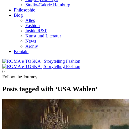
Studio-Galerie Hamburg
Philosophie
Blog
Alles
Fashion
Inside R&T
Kunst und Literatur
News
Archiv
Kontakt
0
Follow the Journey
Posts tagged with ‘USA Wahlen’