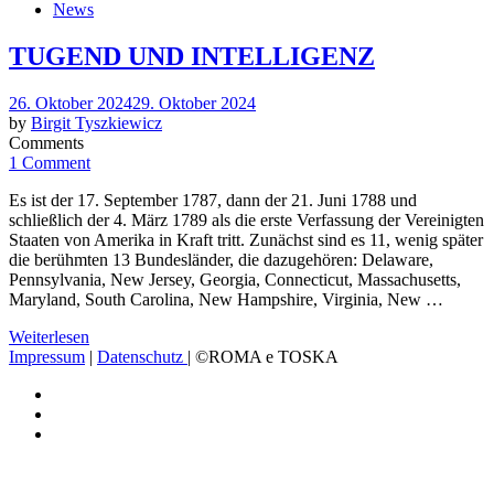
News
TUGEND UND INTELLIGENZ
Posted
26. Oktober 2024
29. Oktober 2024
on
by
Birgit Tyszkiewicz
Comments
1 Comment
Es ist der 17. September 1787, dann der 21. Juni 1788 und
schließlich der 4. März 1789 als die erste Verfassung der Vereinigten
Staaten von Amerika in Kraft tritt. Zunächst sind es 11, wenig später
die berühmten 13 Bundesländer, die dazugehören: Delaware,
Pennsylvania, New Jersey, Georgia, Connecticut, Massachusetts,
Maryland, South Carolina, New Hampshire, Virginia, New …
Weiterlesen
Impressum
|
Datenschutz
| ©ROMA e TOSKA