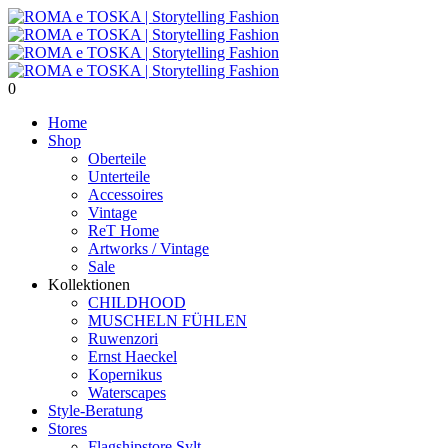
0
Home
Shop
Oberteile
Unterteile
Accessoires
Vintage
ReT Home
Artworks / Vintage
Sale
Kollektionen
CHILDHOOD
MUSCHELN FÜHLEN
Ruwenzori
Ernst Haeckel
Kopernikus
Waterscapes
Style-Beratung
Stores
Flagshipstore Sylt