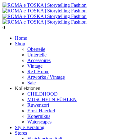
0
Home
Shop
Oberteile
Unterteile
Accessoires
Vintage
ReT Home
Artworks / Vintage
Sale
Kollektionen
CHILDHOOD
MUSCHELN FÜHLEN
Ruwenzori
Ernst Haeckel
Kopernikus
Waterscapes
Style-Beratung
Stores
Flagshipstore Sylt