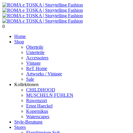
0
Home
Shop
Oberteile
Unterteile
Accessoires
Vintage
ReT Home
Artworks / Vintage
Sale
Kollektionen
CHILDHOOD
MUSCHELN FÜHLEN
Ruwenzori
Ernst Haeckel
Kopernikus
Waterscapes
Style-Beratung
Stores
Flagshipstore Sylt