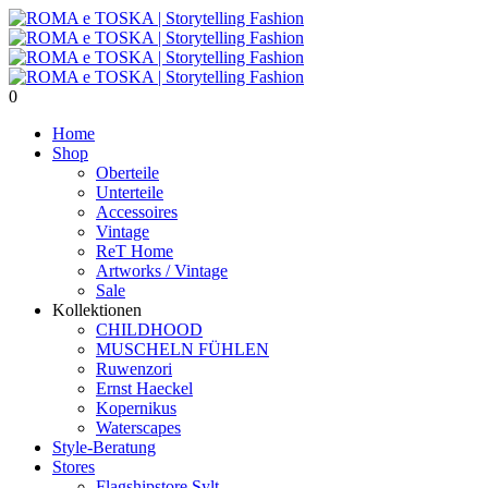
0
Home
Shop
Oberteile
Unterteile
Accessoires
Vintage
ReT Home
Artworks / Vintage
Sale
Kollektionen
CHILDHOOD
MUSCHELN FÜHLEN
Ruwenzori
Ernst Haeckel
Kopernikus
Waterscapes
Style-Beratung
Stores
Flagshipstore Sylt