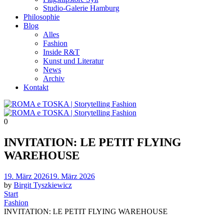
Studio-Galerie Hamburg
Philosophie
Blog
Alles
Fashion
Inside R&T
Kunst und Literatur
News
Archiv
Kontakt
0
INVITATION: LE PETIT FLYING
WAREHOUSE
Posted
19. März 2026
19. März 2026
on
by
Birgit Tyszkiewicz
Start
Fashion
INVITATION: LE PETIT FLYING WAREHOUSE