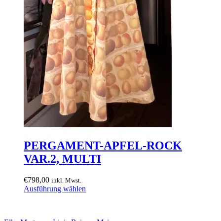
PERGAMENT-APFEL-ROCK
VAR.2, MULTI
€
798,00
inkl. Mwst.
Dieses
Ausführung wählen
Produkt
weist
mehrere