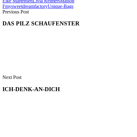
Elke Martensen
Livia Reimers
Maison
Varianten
F
mysweetdreamfactory
Unique-Bags
auf.
Previous Post
Die
Optionen
DAS PILZ SCHAUFENSTER
können
auf
der
Produktseite
gewählt
werden
Next Post
ICH-DENK-AN-DICH