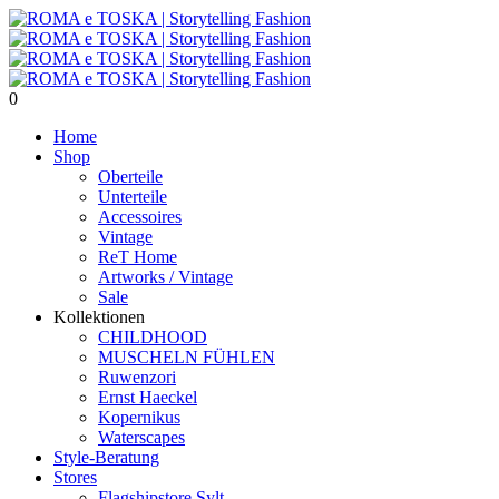
0
Home
Shop
Oberteile
Unterteile
Accessoires
Vintage
ReT Home
Artworks / Vintage
Sale
Kollektionen
CHILDHOOD
MUSCHELN FÜHLEN
Ruwenzori
Ernst Haeckel
Kopernikus
Waterscapes
Style-Beratung
Stores
Flagshipstore Sylt