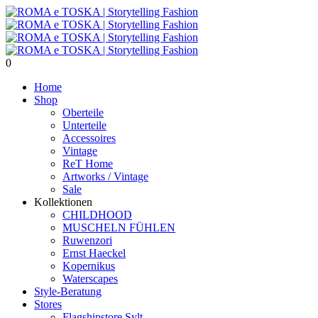
0
Home
Shop
Oberteile
Unterteile
Accessoires
Vintage
ReT Home
Artworks / Vintage
Sale
Kollektionen
CHILDHOOD
MUSCHELN FÜHLEN
Ruwenzori
Ernst Haeckel
Kopernikus
Waterscapes
Style-Beratung
Stores
Flagshipstore Sylt