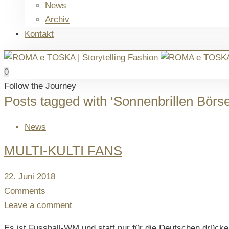
News
Archiv
Kontakt
0
Follow the Journey
Posts tagged with ‘Sonnenbrillen Börse
News
MULTI-KULTI FANS
Posted
22. Juni 2018
on
Comments
Leave a comment
Es ist Fussball-WM und statt nur für die Deutschen drücken