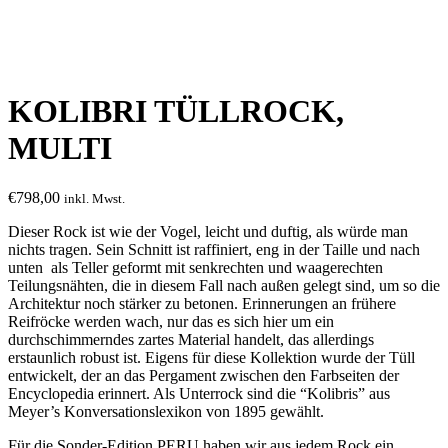
KOLIBRI TÜLLROCK,
MULTI
€
798,00
inkl. Mwst.
Dieser Rock ist wie der Vogel, leicht und duftig, als würde man
nichts tragen. Sein Schnitt ist raffiniert, eng in der Taille und nach
unten als Teller geformt mit senkrechten und waagerechten
Teilungsnähten, die in diesem Fall nach außen gelegt sind, um so die
Architektur noch stärker zu betonen. Erinnerungen an frühere
Reifröcke werden wach, nur das es sich hier um ein
durchschimmerndes zartes Material handelt, das allerdings
erstaunlich robust ist. Eigens für diese Kollektion wurde der Tüll
entwickelt, der an das Pergament zwischen den Farbseiten der
Encyclopedia erinnert. Als Unterrock sind die “Kolibris” aus
Meyer’s Konversationslexikon von 1895 gewählt.
Für die Sonder-Edition PERU haben wir aus jedem Rock ein