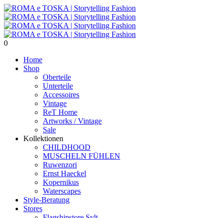
0
Home
Shop
Oberteile
Unterteile
Accessoires
Vintage
ReT Home
Artworks / Vintage
Sale
Kollektionen
CHILDHOOD
MUSCHELN FÜHLEN
Ruwenzori
Ernst Haeckel
Kopernikus
Waterscapes
Style-Beratung
Stores
Flagshipstore Sylt