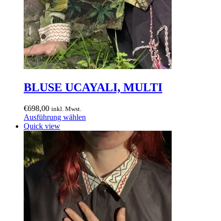
BLUSE UCAYALI, MULTI
€
698,00
inkl. Mwst.
Dieses
Ausführung wählen
Produkt
Quick view
weist
mehrere
Varianten
auf.
Die
Optionen
können
auf
der
Produktseite