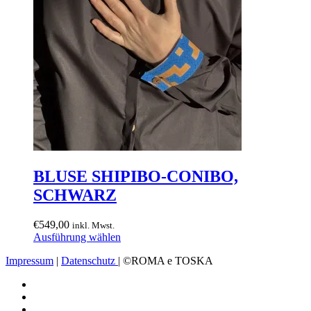
gewählt
werden
BLUSE SHIPIBO-CONIBO,
SCHWARZ
€
549,00
inkl. Mwst.
Dieses
Ausführung wählen
Produkt
Impressum
|
Datenschutz
| ©ROMA e TOSKA
weist
mehrere
Varianten
auf.