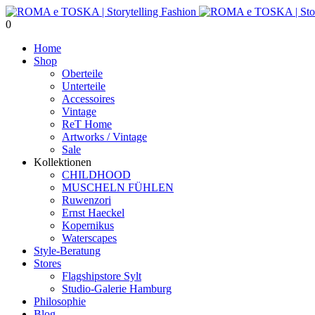
0
Home
Shop
Oberteile
Unterteile
Accessoires
Vintage
ReT Home
Artworks / Vintage
Sale
Kollektionen
CHILDHOOD
MUSCHELN FÜHLEN
Ruwenzori
Ernst Haeckel
Kopernikus
Waterscapes
Style-Beratung
Stores
Flagshipstore Sylt
Studio-Galerie Hamburg
Philosophie
Blog