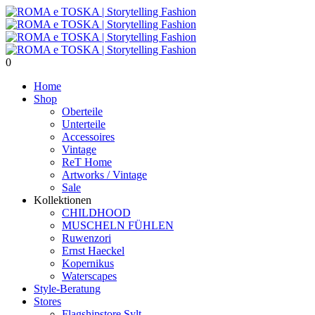
0
Home
Shop
Oberteile
Unterteile
Accessoires
Vintage
ReT Home
Artworks / Vintage
Sale
Kollektionen
CHILDHOOD
MUSCHELN FÜHLEN
Ruwenzori
Ernst Haeckel
Kopernikus
Waterscapes
Style-Beratung
Stores
Flagshipstore Sylt