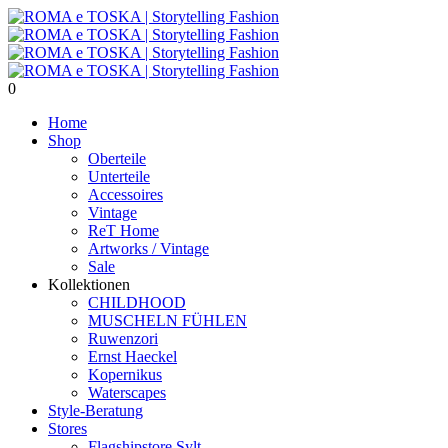
0
Home
Shop
Oberteile
Unterteile
Accessoires
Vintage
ReT Home
Artworks / Vintage
Sale
Kollektionen
CHILDHOOD
MUSCHELN FÜHLEN
Ruwenzori
Ernst Haeckel
Kopernikus
Waterscapes
Style-Beratung
Stores
Flagshipstore Sylt